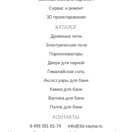
aldus
Сервис и ремонт
3D проектирование
vimol
КАТАЛОГ
uramax
Дровяные печи
LP
Электрические печи
олитех
Парогенераторы
amylle
Двери для парной
Гималайская соль
arina
Аксессуары для бани
MF
Камни для бани
еплодар
Вагонка для бани
езувий
Полок для бани
нжкомцентр
КОНТАКТЫ
8
499
391-81-74
info@3d-sauna.ru
D SAUNA