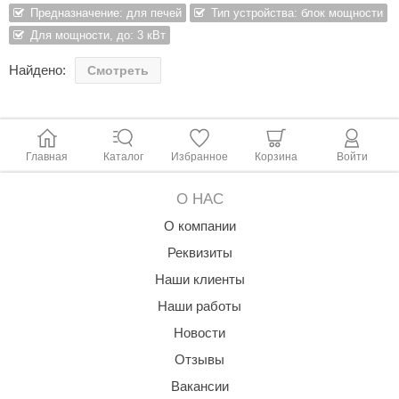
Предназначение: для печей
Тип устройства: блок мощности
ariitti
Для мощности, до: 3 кВт
entwood
Найдено:
Смотреть
KI
ulikivi
Главная
Каталог
Избранное
Корзина
Войти
ento
ylo
О НАС
О компании
lumenberg
Реквизиты
WDT
Наши клиенты
UX ELEMENTS
Наши работы
edi
Новости
Отзывы
ygroMatik
Вакансии
chiedel