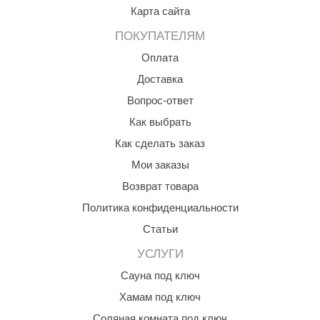
Карта сайта
ANG’s
ПОКУПАТЕЛЯМ
asel
Оплата
usaterm
Доставка
Вопрос-ответ
raft
Как выбрать
ohol
Как сделать заказ
entiotec
Мои заказы
lover
Возврат товара
aestro Woods
Политика конфиденциальности
Статьи
KOY
УСЛУГИ
c Light
Сауна под ключ
KERKES
Хамам под ключ
roConHealth
Соляная комната под ключ