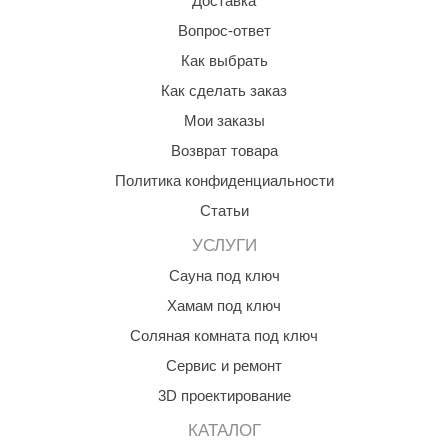
Доставка
орнадо
Вопрос-ответ
гненный камень
Как выбрать
Как сделать заказ
еплый камень
Мои заказы
оссия
Возврат товара
эровита
Политика конфиденциальности
МТ
Статьи
АР-ecology
УСЛУГИ
Сауна под ключ
СОМ
Хамам под ключ
остёр
Соляная комната под ключ
НЕРГОРЕСУРС
Сервис и ремонт
coLife
3D проектирование
oodson
КАТАЛОГ