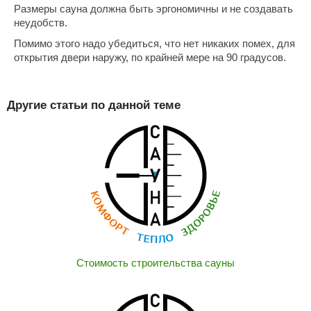
Размеры сауна должна быть эргономичны и не создавать
ANG’s
неудобств.
Помимо этого надо убедиться, что нет никаких помех, для
asel
открытия двери наружу, по крайней мере на 90 градусов.
usaterm
raft
Другие статьи по данной теме
ohol
entiotec
lover
aestro Woods
KOY
c Light
Стоимость строительства сауны
KERKES
roConHealth