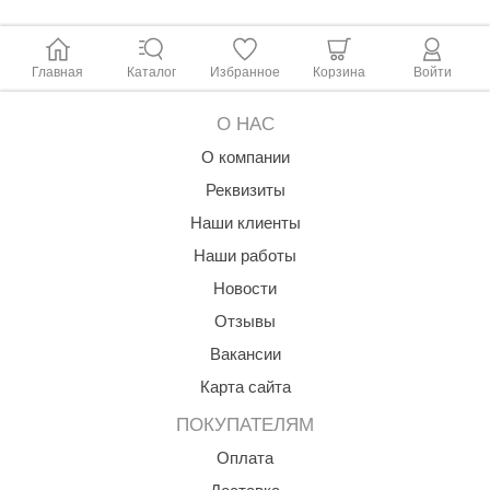
КЗ
ерезка
Главная
Каталог
Избранное
Корзина
Войти
улкан
О НАС
ефест
О компании
рмак-Термо
Реквизиты
Наши клиенты
ройка
Наши работы
ренеран
Новости
rill’D
Отзывы
обросталь
Вакансии
Карта сайта
зиСтим
ПОКУПАТЕЛЯМ
арь-печи
Оплата
волюция тепла