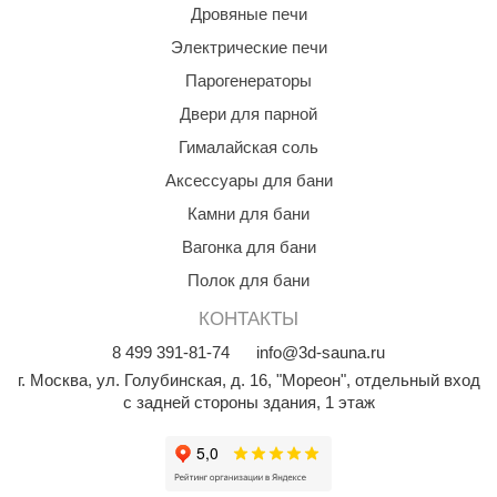
Дровяные печи
абантуй
Электрические печи
кма
Парогенераторы
eplofom
Двери для парной
LT
Гималайская соль
еникс
Аксессуары для бани
Камни для бани
eringer
Вагонка для бани
obiba
Полок для бани
alc
КОНТАКТЫ
кспертСаун
8
499
391-81-74
info@3d-sauna.ru
г. Москва
,
ул. Голубинская, д. 16, "Мореон", отдельный вход
еста
с задней стороны здания, 1 этаж
ukka Design
icht 2000