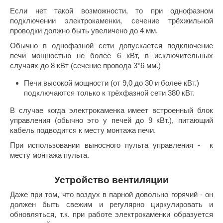
ASTON
Из змеевик
Показать
Сэндвич
На 2-х чело
Tylo
Для дома и дачи
Купели пр
Rento
ОБОРУД
Если нет такой возможности, то при однофазном
Maestro 
НКЗ
Из тальком
Hukka De
Феникс
Политех
3D конст
На 1-го че
Широкие к
Дорожка
uokka
ДВЕРИ
подключении электрокаменки, сечение трёхжильной
Harvia
Из пироксе
Россия
Двери
Лежачие ф
Grandis
CeruttiSp
Глубокие к
Rento
Показать
Гефест
Дозирую
LANG’s
КАМНИ 
Акции и скидки
проводки должно быть увеличено до 4 мм.
Из талькох
Освещен
С толстым
Россия
ПАР-ecol
ischer
Ледоген
КЕДРОП
АРТА
MORZH
Из жадеита
Bentwoo
Беседки
Производит
Karina
Курны
Обычно в однофазной сети допускается подключение
Снегоге
ШПОН П
Дровяные п
Steam an
Показать
Мебель
Краны
печи мощностью не более 6 кВт, в исключительных
lack Banya
Blumenbe
Cariitti
Души вп
Костёр
Электропеч
Шезлонг
Вентиля
случаях до 8 кВт (сечение провода 3*6 мм.)
Suokka
Флотари
Bentwoo
Россия
Качели
Born
Клей и к
аня Органика
Карельск
Печи высокой мощности (от 9,0 до 30 и более кВт.)
Сараи и 
Комплек
Производит
НКЗ
KOLO
Паромак
усский дух
подключаются только к трёхфазной сети 380 кВт.
Погреба
Аксессу
IDABIO
WDT
Эксперт
Инжкомц
Дистилл
Sangens
Аромати
В случае когда электрокаменка имеет встроенный блок
AINZ
Самова
ProConHe
PolarSpa
Сила Алт
HENKI
управления (обычно это у печей до 9 кВт.), питающий
Чаши для
Eos
MORZH
кабель подводится к месту монтажа печи.
Woodson
Мангалы
Эверест
Казаны
R-Snow
При использовании выносного пульта управления - к
212F
DABIO
Везувий
Грили
месту монтажа пульта.
Банные ш
Наборы 
арельские легенды
ИК обогр
Grill’D
Устройство вентиляции
olarSpa
Maestro 
Даже при том, что воздух в парной довольно горячий - он
echHolland
должен быть свежим и регулярно циркулировать и
Сабанту
обновляться, т.к. при работе электрокаменки образуется
elo
Эверест