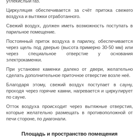
углекислый газ.
Циркуляция обеспечивается за счёт притока свежего
ariitti
воздуха и вытяжки отработанного.
entwood
Свежий воздух, должен иметь возможность поступать в
парильное помещение.
KI
Постоянный приток воздуха в парилку, обеспечивается
ulikivi
через щель под дверью (высота примерно 30-50 мм) или
через специальное отверстие у основания
ento
электрокаменки.
ylo
При установке каменки далеко от двери, желательно
сделать дополнительное приточное отверстие возле неё.
lumenberg
Благодаря этому, свежий воздух поступает в сауну,
проходя через горячие камни, нагревается и циркулирует
WDT
по сауне.
UX ELEMENTS
Отток воздуха происходит через вытяжные отверстия,
которые желательно размещать в противоположной от
edi
печи стороне, по диагонали.
ygroMatik
Площадь и пространство помещения
chiedel