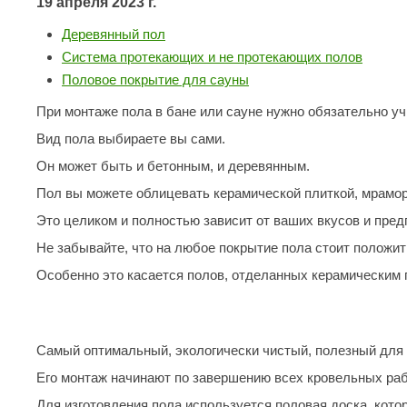
19 апреля 2023 г.
SPA-Технология
Lacoform
Деревянный пол
Иди в Баню
Composit
Двери для сауны
Система протекающих и не протекающих полов
Spitzner
Baneum
Половое покрытие для сауны
Аксессуары
Mondex
ASTON
При монтаже пола в бане или сауне нужно обязательно уч
Ароматерапия
Black Banya
Баня Орган
Вид пола выбираете вы сами.
Комплектующие и запчасти
MORZH
IDABIO
Он может быть и бетонным, и деревянным.
Пол вы можете облицевать керамической плиткой, мрамор
TechHolland
Helo
Гималайская соль
Это целиком и полностью зависит от ваших вкусов и пред
IKI
Tulikivi
Аудио/Акустика
Не забывайте, что на любое покрытие пола стоит положи
Blumenberg
WDT
Особенно это касается полов, отделанных керамическим 
Освещение
HygroMatik
Schiedel
Kusaterm
Craft
Дерево для бани
Самый оптимальный, экологически чистый, полезный для 
Klover
Maestro Wo
Плитка из камня
Его монтаж начинают по завершению всех кровельных раб
KERKES
ProConHealt
Для изготовления пола используется половая доска, котор