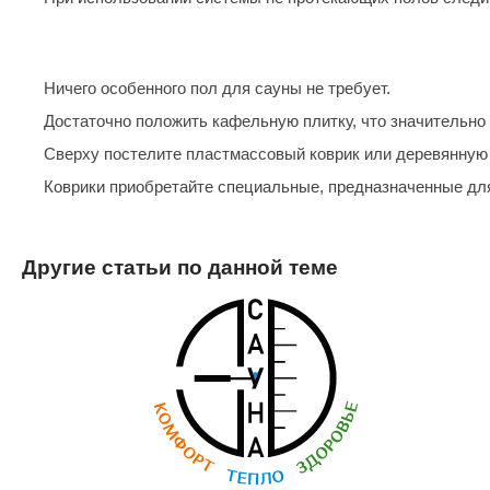
SPA & WELLNESS
Этна
SNOOKER
Для дома и дачи
Tikkurila
Elcon
Ничего особенного пол для сауны не требует.
TABA
MAGNUM
Акции и скидки
Достаточно положить кафельную плитку, что значительно у
Termomuros
Covali
Сверху постелите пластмассовый коврик или деревянную
Finn icon
Размахайка
Коврики приобретайте специальные, предназначенные д
Другие статьи по данной теме