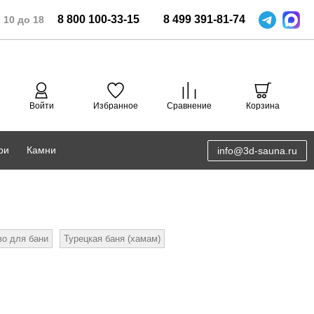
8
800
100-33-15
8
499
391-81-74
 10 до 18
Войти
Избранное
Сравнение
Корзина
ри
Камни
info@3d-sauna.ru
DoorWood
Соляная комната
Eos
3D проектирование
во для бани
Турецкая баня (хамам)
Anypool
PRO METALL
Руспанель