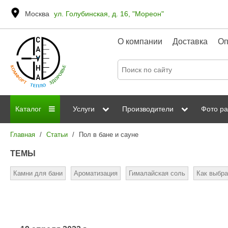
Москва
ул. Голубинская, д. 16, "Мореон"
О компании
Доставка
Оп
Каталог
Услуги
Производители
Фото ра
Главная
/
Статьи
/
Пол в бане и сауне
Дровяные печи
Паромакс
Steamtec
Сауны
Отделка 
ТЕМЫ
Электрические печи
Grandis
Born
ИК сауны
Стеклян
Камни для бани
Ароматизация
Гималайская соль
Как выбра
Kastor
Sawo
Парогенераторы
Невотон
Kaledo
Пульты управления
Steam and Water
Эверест
Камни для печей