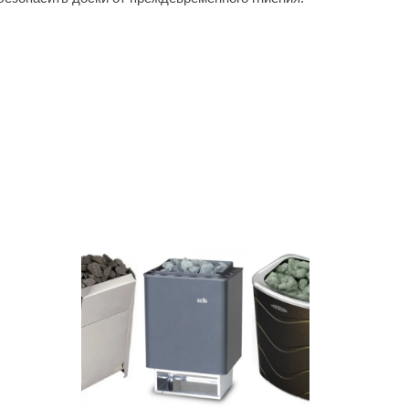
Morelli
Делсот
SAUNABOARD
Keya Sauna
Nikkarien