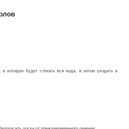
Camylle
олов
Везувий
Березка
Тройка
ИзиСтим
Огненный камень
УМТ
 в которую будет стекать вся вода, а затем уходить в
ЭНЕРГОРЕСУРС
Акма
Feringer
Веста
Sturm
Aromawolke
езопасить доски от преждевременного гниения.