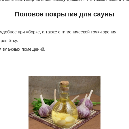
Premier
Половое покрытие для сауны
Турция
Варвара
добнее при уборке, а также с гигиенической точки зрения.
Olia
 решётку.
EDMUNDAS
ля влажных помещений.