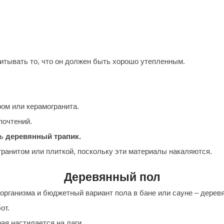
Сталь-Мастер
Банные штучки
CeruttiSpa
Suokka
итывать то, что он должен быть хорошо утепленным.
ика
Русский дух
Карельские легенды
ом или керамогранита.
Cariitti
почтений.
Rento
ть
деревянный трапик.
LUX ELEMENTS
гранитом или плиткой, поскольку эти материалы накаляются.
LANG’s
Деревянный пол
Rohol
организма и бюджетный вариант пола в бане или сауне – дерев
ods
KOY
от.
h
Baldus
ая настилается на лаги.