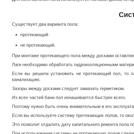
Купели для бани
Duramax
SLP
Сис
Дымоходы для печей
Karina
TMF
Существует два варианта пола:
Инжкомцентр
3D SAUNA
Мебель для бани
протекающий
Вулкан
Гефест
Душевые и паровые
не протекающий.
Бренеран
Grill’D
Облицовки для печей
При монтаже протекающего пола между досками оставляют
Царь-печи
Эволюция т
Лаги необходимо обработать гидроизоляционными матери
Теплый камень
Россия
Готовые сауны
Если вы решили установить не протекающий пол, то ла
ПАР-ecology
СОМ
канализацию.
ИК сауны
EcoLife
Woodson
Зазоры между досками следует замазать герметиком.
Фитобочки
Из всех частей бани пол изнашивается быстрее всего.
Teplofom
JLT
Поэтому нужно быть очень внимательным в его эксплуата
Материалы для сауны
Mobiba
Talc
Если вы используете систему протекающих полов, то окол
Hukka Design
Licht 2000
Материалы для хамама
Это позволит отдалить дату капитального ремонта пола по
PEKO
R-Snow
При использовании системы не протекающих полов следит