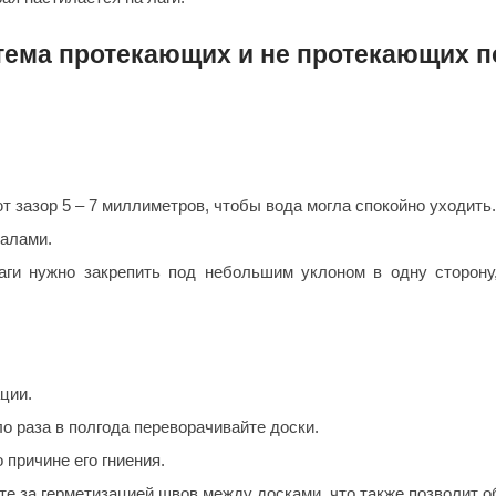
Политех
тема протекающих и не протекающих п
Теплодар
НКЗ
Ермак-Термо
Добросталь
 зазор 5 – 7 миллиметров, чтобы вода могла спокойно уходить.
епла
Торнадо
алами.
Аэровита
ги нужно закрепить под небольшим уклоном в одну сторону,
Костёр
Сабантуй
Феникс
ции.
ЭкспертСаун
о раза в полгода переворачивайте доски.
DR. KERN
 причине его гниения.
KOLO
е за герметизацией швов между досками, что также позволит об