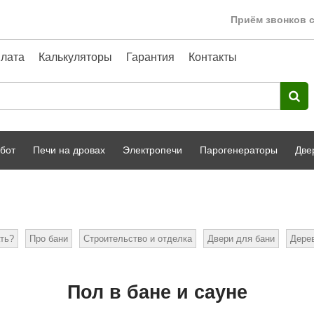
Приём звонков с
лата
Калькуляторы
Гарантия
Контакты
бот
Печи на дровах
Электропечи
Парогенераторы
Две
Harvia
парной
Турецкая баня
HENKI
ный фасад
Сервис
ть?
Про бани
Строительство и отделка
Двери для бани
Дере
Сила Алтая
Karhu
Пол в бане и сауне
A-Panel