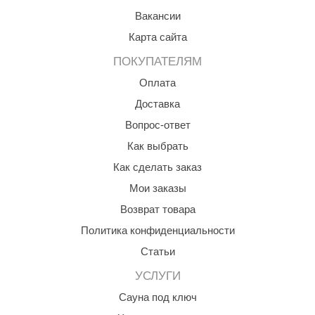
Вакансии
aldus
Карта сайта
vimol
ПОКУПАТЕЛЯМ
uramax
Оплата
LP
Доставка
олитех
Вопрос-ответ
Как выбрать
amylle
Как сделать заказ
arina
Мои заказы
MF
Возврат товара
еплодар
Политика конфиденциальности
Статьи
езувий
УСЛУГИ
нжкомцентр
Сауна под ключ
D SAUNA