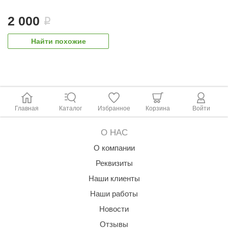
ANG’s
2 000
i
asel
Найти похожие
usaterm
raft
ohol
Главная
Каталог
Избранное
Корзина
Войти
entiotec
lover
О НАС
aestro Woods
О компании
Реквизиты
KOY
Наши клиенты
c Light
Наши работы
KERKES
Новости
roConHealth
Отзывы