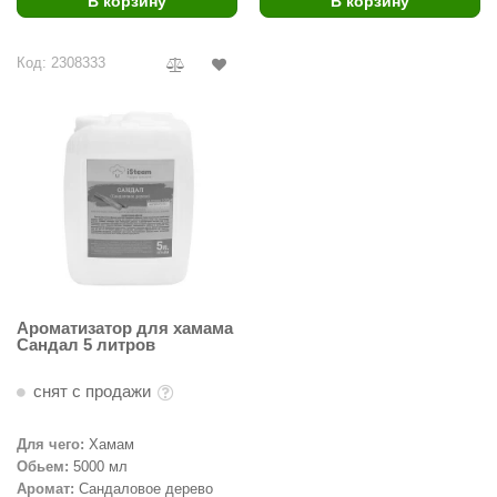
В корзину
В корзину
ariitti
Код: 2308333
entwood
KI
ulikivi
ento
ylo
lumenberg
WDT
Ароматизатор для хамама
Сандал 5 литров
UX ELEMENTS
снят с продажи
edi
Для чего:
Хамам
ygroMatik
Обьем:
5000 мл
chiedel
Аромат:
Сандаловое дерево