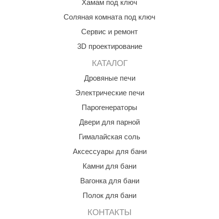
Хамам под ключ
КЗ
Соляная комната под ключ
ерезка
Сервис и ремонт
3D проектирование
улкан
КАТАЛОГ
ефест
Дровяные печи
рмак-Термо
Электрические печи
ройка
Парогенераторы
ренеран
Двери для парной
Гималайская соль
rill’D
Аксессуары для бани
обросталь
Камни для бани
зиСтим
Вагонка для бани
арь-печи
Полок для бани
волюция тепла
КОНТАКТЫ