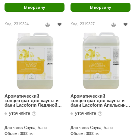
В корзину
В корзину
ariitti
entwood
Код: 2319324
Код: 2319327
KI
ulikivi
ento
ylo
lumenberg
WDT
Ароматический
Ароматический
UX ELEMENTS
концентрат для сауны и
концентрат для сауны и
бани Lacoform Ледяной
бани Lacoform Апельсин-
лимон 3л
Лимон 3л
edi
уточняйте
уточняйте
ygroMatik
Для чего:
Сауна, Баня
Для чего:
Сауна, Баня
chiedel
Обьем:
3000 мл
Обьем:
3000 мл