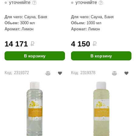
уточняйте
уточняйте
aldus
Для чего:
Сауна, Баня
Для чего:
Сауна, Баня
vimol
Обьем:
3000 мл
Обьем:
1000 мл
Аромат:
Лимон
Аромат:
Лимон
uramax
LP
14 171
4 150
i
i
олитех
В корзину
В корзину
amylle
Код: 2319372
Код: 2319378
arina
MF
еплодар
езувий
нжкомцентр
D SAUNA