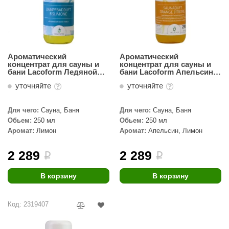
орнадо
гненный камень
еплый камень
Ароматический
Ароматический
концентрат для сауны и
концентрат для сауны и
оссия
бани Lacoform Ледяной
бани Lacoform Апельсин-
лимон 250мл
Лимон 250мл
эровита
уточняйте
уточняйте
МТ
Для чего:
Сауна, Баня
Для чего:
Сауна, Баня
Обьем:
250 мл
Обьем:
250 мл
АР-ecology
Аромат:
Лимон
Аромат:
Апельсин, Лимон
СОМ
2 289
2 289
i
i
остёр
В корзину
В корзину
НЕРГОРЕСУРС
coLife
Код: 2319407
oodson