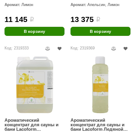
Аромат:
Лимон
Аромат:
Апельсин, Лимон
ANG’s
11 145
13 375
i
i
asel
usaterm
В корзину
В корзину
raft
Код: 2319333
Код: 2319369
ohol
entiotec
lover
aestro Woods
KOY
c Light
Ароматический
Ароматический
KERKES
концентрат для сауны и
концентрат для сауны и
бани Lacoform
бани Lacoform Ледяной
roConHealth
Палермский лимон 3л
лимон 1л