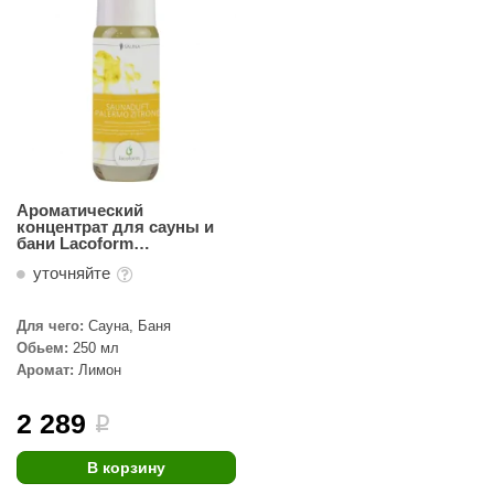
абантуй
кма
eplofom
LT
еникс
Ароматический
eringer
концентрат для сауны и
бани Lacoform
Палермский лимон 250мл
obiba
уточняйте
alc
Для чего:
Сауна, Баня
кспертСаун
Обьем:
250 мл
Аромат:
Лимон
еста
2 289
i
ukka Design
icht 2000
В корзину