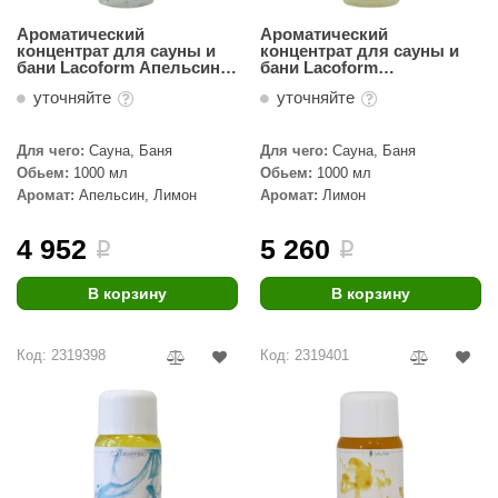
КЗ
Ароматический
Ароматический
концентрат для сауны и
концентрат для сауны и
ерезка
бани Lacoform Апельсин-
бани Lacoform
Лимон 1л
Палермский лимон 1л
уточняйте
уточняйте
улкан
ефест
Для чего:
Сауна, Баня
Для чего:
Сауна, Баня
Обьем:
1000 мл
Обьем:
1000 мл
рмак-Термо
Аромат:
Апельсин, Лимон
Аромат:
Лимон
ройка
4 952
5 260
i
i
ренеран
В корзину
В корзину
rill’D
обросталь
Код: 2319398
Код: 2319401
зиСтим
арь-печи
волюция тепла