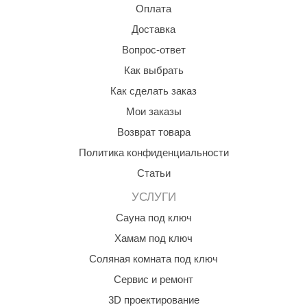
урция
Оплата
Доставка
елсот
Вопрос-ответ
ABA
Как выбрать
MAGNUM
Как сделать заказ
арвара
Мои заказы
SAUNABOARD
Возврат товара
Политика конфиденциальности
ermomuros
Статьи
ovali
УСЛУГИ
lia
Сауна под ключ
eya Sauna
Хамам под ключ
inn icon
Соляная комната под ключ
Сервис и ремонт
азмахайка
3D проектирование