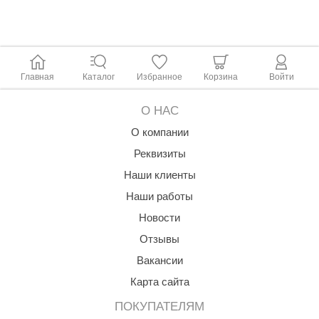
R. KERN
turm
PEKO
Главная
Каталог
Избранное
Корзина
Войти
-Snow
О НАС
OLO
О компании
romawolke
Реквизиты
тна
Наши клиенты
SNOOKER
Наши работы
Новости
remier
Отзывы
orelli
Вакансии
ikkurila
Карта сайта
lcon
ПОКУПАТЕЛЯМ