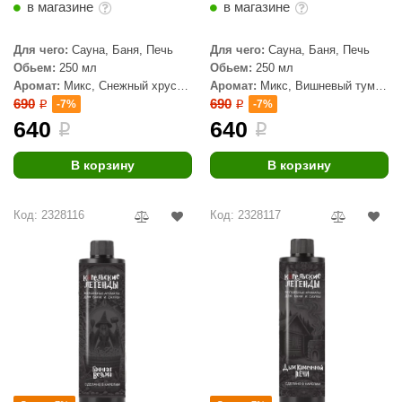
в магазине
в магазине
aldus
Для чего:
Сауна, Баня, Печь
Для чего:
Сауна, Баня, Печь
vimol
Обьем:
250 мл
Обьем:
250 мл
Аромат:
Микс, Снежный хруст
Аромат:
Микс, Вишневый туман
uramax
Ладоги
Онеги
690
690
-7%
-7%
i
i
LP
640
640
i
i
олитех
В корзину
В корзину
amylle
Код: 2328116
Код: 2328117
arina
MF
еплодар
езувий
нжкомцентр
D SAUNA