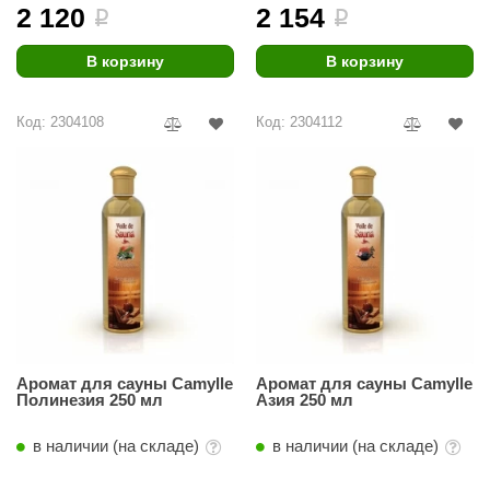
урция
2 120
2 154
i
i
елсот
В корзину
В корзину
ABA
Код: 2304108
Код: 2304112
MAGNUM
арвара
SAUNABOARD
ermomuros
ovali
lia
eya Sauna
Аромат для сауны Camylle
Аромат для сауны Camylle
Полинезия 250 мл
Азия 250 мл
inn icon
в наличии (на складе)
в наличии (на складе)
азмахайка