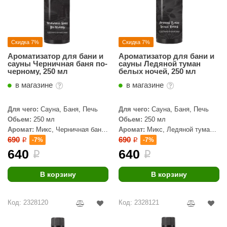
орнадо
гненный камень
Скидка 7%
Скидка 7%
еплый камень
Ароматизатор для бани и
Ароматизатор для бани и
сауны Черничная баня по-
сауны Ледяной туман
оссия
черному, 250 мл
белых ночей, 250 мл
эровита
в магазине
в магазине
МТ
Для чего:
Сауна, Баня, Печь
Для чего:
Сауна, Баня, Печь
Обьем:
250 мл
Обьем:
250 мл
АР-ecology
Аромат:
Микс, Черничная баня
Аромат:
Микс, Ледяной туман
по-черному
белых ночей
690
690
СОМ
-7%
-7%
i
i
640
640
i
i
остёр
В корзину
В корзину
НЕРГОРЕСУРС
coLife
Код: 2328120
Код: 2328121
oodson