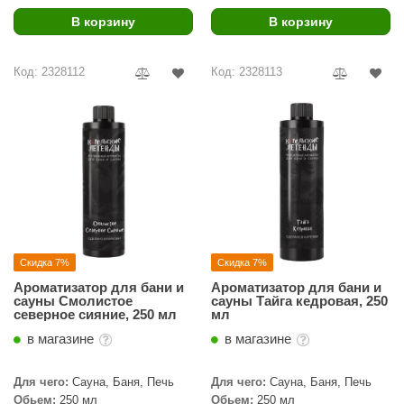
В корзину
В корзину
ariitti
entwood
Код: 2328112
Код: 2328113
KI
ulikivi
ento
ylo
lumenberg
WDT
Скидка 7%
Скидка 7%
Ароматизатор для бани и
Ароматизатор для бани и
UX ELEMENTS
сауны Смолистое
сауны Тайга кедровая, 250
северное сияние, 250 мл
мл
edi
в магазине
в магазине
ygroMatik
Для чего:
Сауна, Баня, Печь
Для чего:
Сауна, Баня, Печь
chiedel
Обьем:
250 мл
Обьем:
250 мл