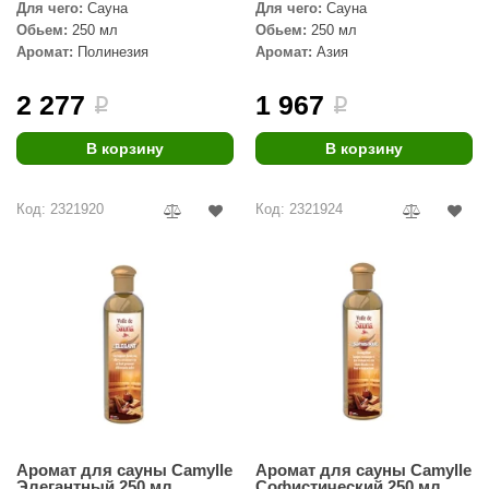
EDMUNDAS
Для чего:
Сауна
Для чего:
Сауна
Обьем:
250 мл
Обьем:
250 мл
ikkarien
Аромат:
Полинезия
Аромат:
Азия
2 277
1 967
i
i
В корзину
В корзину
Код: 2321920
Код: 2321924
Аромат для сауны Camylle
Аромат для сауны Camylle
Элегантный 250 мл
Софистический 250 мл