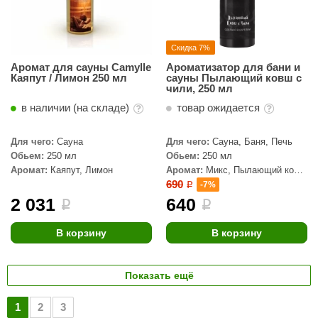
Скидка 7%
Аромат для сауны Camylle
Ароматизатор для бани и
Каяпут / Лимон 250 мл
сауны Пылающий ковш с
чили, 250 мл
в наличии (на складе)
товар ожидается
Для чего:
Сауна
Для чего:
Сауна, Баня, Печь
Обьем:
250 мл
Обьем:
250 мл
Аромат:
Каяпут, Лимон
Аромат:
Микс, Пылающий ковш
с чили
690
-7%
i
2 031
640
i
i
В корзину
В корзину
Показать ещё
1
2
3