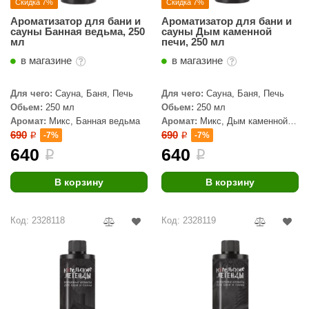
Скидка 7%
Скидка 7%
КЗ
Ароматизатор для бани и
Ароматизатор для бани и
сауны Банная ведьма, 250
сауны Дым каменной
ерезка
мл
печи, 250 мл
в магазине
в магазине
улкан
ефест
Для чего:
Сауна, Баня, Печь
Для чего:
Сауна, Баня, Печь
Обьем:
250 мл
Обьем:
250 мл
рмак-Термо
Аромат:
Микс, Банная ведьма
Аромат:
Микс, Дым каменной
печи
690
690
-7%
-7%
i
i
ройка
640
640
i
i
ренеран
В корзину
В корзину
rill’D
обросталь
Код: 2328118
Код: 2328119
зиСтим
арь-печи
волюция тепла