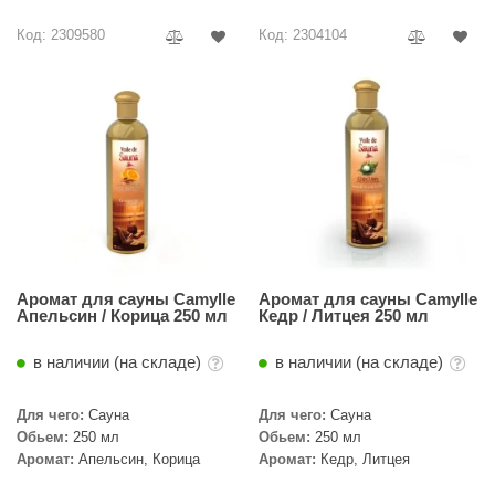
R. KERN
Код: 2309580
Код: 2304104
turm
PEKO
-Snow
OLO
romawolke
тна
SNOOKER
Аромат для сауны Camylle
Аромат для сауны Camylle
Апельсин / Корица 250 мл
Кедр / Литцея 250 мл
remier
в наличии (на складе)
в наличии (на складе)
orelli
Для чего:
Сауна
Для чего:
Сауна
ikkurila
Обьем:
250 мл
Обьем:
250 мл
Аромат:
Апельсин, Корица
Аромат:
Кедр, Литцея
lcon