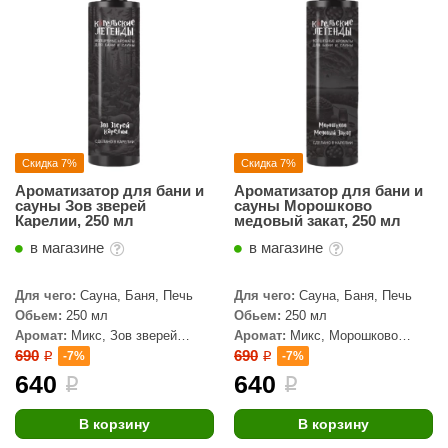
абантуй
кма
eplofom
LT
еникс
Скидка 7%
Скидка 7%
Ароматизатор для бани и
Ароматизатор для бани и
eringer
сауны Зов зверей
сауны Морошково
Карелии, 250 мл
медовый закат, 250 мл
obiba
в магазине
в магазине
alc
Для чего:
Сауна, Баня, Печь
Для чего:
Сауна, Баня, Печь
кспертСаун
Обьем:
250 мл
Обьем:
250 мл
Аромат:
Микс, Зов зверей
Аромат:
Микс, Морошково
еста
Карелии
медовый закат
690
690
-7%
-7%
i
i
640
640
i
i
ukka Design
icht 2000
В корзину
В корзину