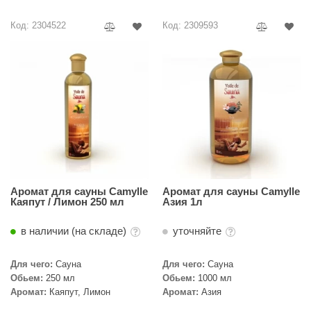
урция
Код: 2304522
Код: 2309593
елсот
ABA
MAGNUM
арвара
SAUNABOARD
ermomuros
ovali
Аромат для сауны Camylle
Аромат для сауны Camylle
Каяпут / Лимон 250 мл
Азия 1л
lia
в наличии (на складе)
уточняйте
eya Sauna
inn icon
Для чего:
Сауна
Для чего:
Сауна
Обьем:
250 мл
Обьем:
1000 мл
азмахайка
Аромат:
Каяпут, Лимон
Аромат:
Азия