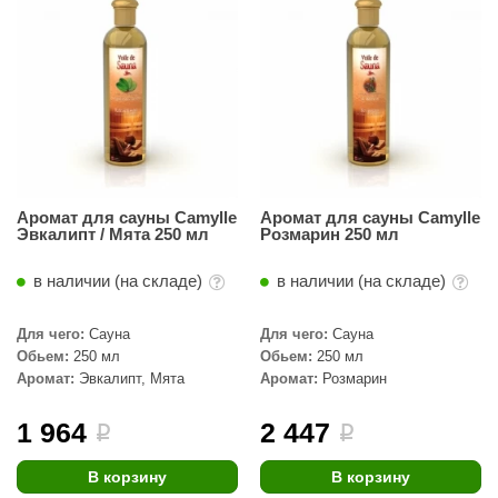
R. KERN
turm
PEKO
-Snow
OLO
romawolke
Аромат для сауны Camylle
Аромат для сауны Camylle
Эвкалипт / Мята 250 мл
Розмарин 250 мл
тна
в наличии (на складе)
в наличии (на складе)
SNOOKER
Для чего:
Сауна
Для чего:
Сауна
remier
Обьем:
250 мл
Обьем:
250 мл
Аромат:
Эвкалипт, Мята
Аромат:
Розмарин
orelli
ikkurila
1 964
2 447
i
i
lcon
В корзину
В корзину