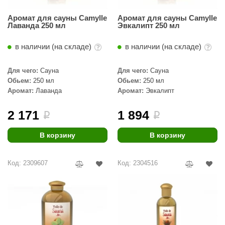
орнадо
Аромат для сауны Camylle
Аромат для сауны Camylle
Лаванда 250 мл
Эвкалипт 250 мл
гненный камень
еплый камень
в наличии (на складе)
в наличии (на складе)
оссия
Для чего:
Сауна
Для чего:
Сауна
Обьем:
250 мл
Обьем:
250 мл
эровита
Аромат:
Лаванда
Аромат:
Эвкалипт
МТ
2 171
1 894
i
i
АР-ecology
В корзину
В корзину
СОМ
остёр
Код: 2309607
Код: 2304516
НЕРГОРЕСУРС
coLife
oodson