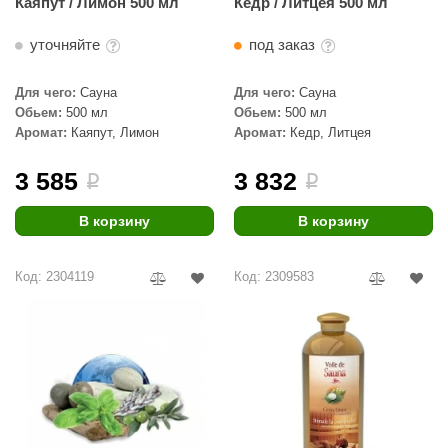
Каяпут / Лимон 500 мл
Кедр / Литцея 500 мл
уточняйте
под заказ
Для чего:
Сауна
Для чего:
Сауна
Обьем:
500 мл
Обьем:
500 мл
Аромат:
Каяпут, Лимон
Аромат:
Кедр, Литцея
3 585
3 832
i
i
В корзину
В корзину
Код: 2304119
Код: 2309583