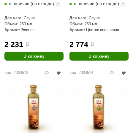
в наличии (на складе)
в наличии (на складе)
КЗ
ерезка
Для чего:
Сауна
Для чего:
Сауна
Обьем:
250 мл
Обьем:
250 мл
улкан
Аромат:
Элинья
Аромат:
Цветок апельсина
ефест
2 231
2 774
i
i
рмак-Термо
В корзину
В корзину
ройка
ренеран
Код: 2304512
Код: 2304514
rill’D
обросталь
зиСтим
арь-печи
волюция тепла