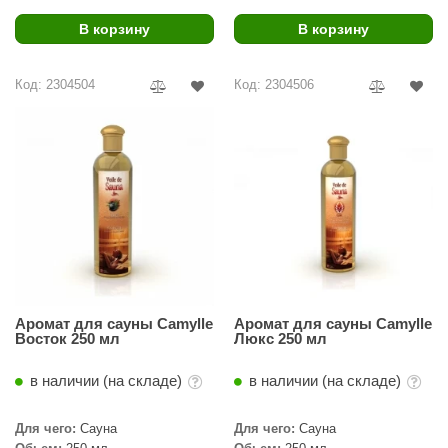
В корзину
В корзину
ANG’s
asel
Код: 2304504
Код: 2304506
usaterm
raft
ohol
entiotec
lover
aestro Woods
Аромат для сауны Camylle
Аромат для сауны Camylle
KOY
Восток 250 мл
Люкс 250 мл
c Light
в наличии (на складе)
в наличии (на складе)
KERKES
Для чего:
Сауна
Для чего:
Сауна
roConHealth