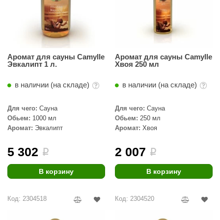
абантуй
кма
eplofom
Аромат для сауны Camylle
Аромат для сауны Camylle
LT
Эвкалипт 1 л.
Хвоя 250 мл
еникс
в наличии (на складе)
в наличии (на складе)
eringer
Для чего:
Сауна
Для чего:
Сауна
obiba
Обьем:
1000 мл
Обьем:
250 мл
Аромат:
Эвкалипт
Аромат:
Хвоя
alc
5 302
2 007
i
i
кспертСаун
еста
В корзину
В корзину
ukka Design
Код: 2304518
Код: 2304520
icht 2000