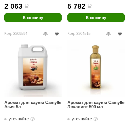
EDMUNDAS
2 063
5 782
i
i
ikkarien
В корзину
В корзину
Код: 2309594
Код: 2304515
Аромат для сауны Camylle
Аромат для сауны Camylle
Азия 5л
Эвкалипт 500 мл
уточняйте
уточняйте