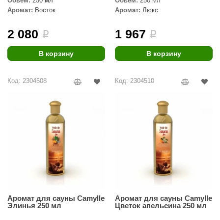
Обьем:
250 мл
Обьем:
250 мл
Аромат:
Восток
Аромат:
Люкс
aldus
vimol
2 080
1 967
i
i
uramax
В корзину
В корзину
LP
Код: 2304508
Код: 2304510
олитех
amylle
arina
MF
еплодар
езувий
нжкомцентр
Аромат для сауны Camylle
Аромат для сауны Camylle
Элинья 250 мл
Цветок апельсина 250 мл
D SAUNA