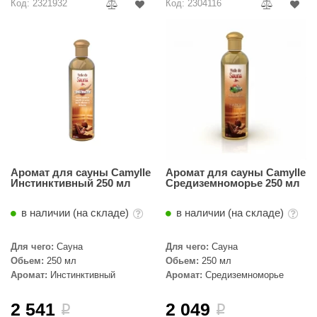
Код: 2321932
Код: 2304116
ariitti
entwood
KI
ulikivi
ento
ylo
Аромат для сауны Camylle
Аромат для сауны Camylle
lumenberg
Инстинктивный 250 мл
Средиземноморье 250 мл
WDT
в наличии (на складе)
в наличии (на складе)
UX ELEMENTS
Для чего:
Сауна
Для чего:
Сауна
edi
Обьем:
250 мл
Обьем:
250 мл
Аромат:
Инстинктивный
Аромат:
Средиземноморье
ygroMatik
2 541
2 049
i
i
chiedel