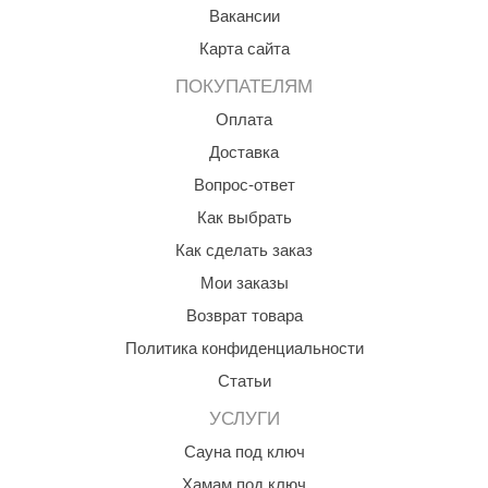
Вакансии
КЗ
Карта сайта
ерезка
ПОКУПАТЕЛЯМ
улкан
Оплата
ефест
Доставка
Вопрос-ответ
рмак-Термо
Как выбрать
ройка
Как сделать заказ
ренеран
Мои заказы
rill’D
Возврат товара
обросталь
Политика конфиденциальности
Статьи
зиСтим
УСЛУГИ
арь-печи
Сауна под ключ
волюция тепла
Хамам под ключ