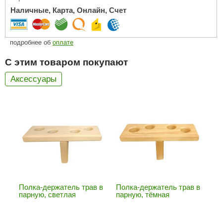
Наличные, Карта, Онлайн, Счет
ariitti
entwood
подробнее об
оплате
KI
С этим товаром покупают
ulikivi
Аксессуары
ento
ylo
lumenberg
WDT
UX ELEMENTS
edi
Полка-держатель трав в
Полка-держатель трав в
парную, светлая
парную, тёмная
ygroMatik
chiedel