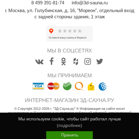
8
499
391-81-74
info@3d-sauna.ru
абантуй
г. Москва
,
ул. Голубинская, д. 16, "Мореон", отдельный вход
кма
с задней стороны здания, 1 этаж
eplofom
LT
еникс
МЫ В СОЦСЕТЯХ
eringer
obiba
МЫ ПРИНИМАЕМ
alc
кспертСаун
ИНТЕРНЕТ-МАГАЗИН 3Д-САУНА.РУ
еста
© Copyright 2012-2026 г. "3Д-Сауна.ру" ® Информация на сайте носит
ознакомительный характер и не является публичной офертой, определяемой
положениями статьи 437 Гражданского кодекса РФ
Мы используем cookie, чтобы сайт работал лучше
ukka Design
Возврат товара
(подробнее)
icht 2000
2 581
Пользовательское соглашение
В корзину
i
Принять