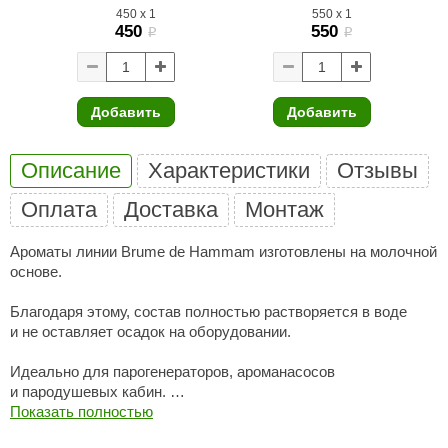
450
x
1
550
x
1
ANG’s
450
550
i
i
asel
usaterm
Добавить
Добавить
raft
Описание
Характеристики
Отзывы
ohol
Оплата
Доставка
Монтаж
entiotec
Ароматы линии Brume de Hammam изготовлены на молочной
lover
основе.
aestro Woods
Благодаря этому, состав полностью растворяется в воде
KOY
и не оставляет осадок на оборудовании.
c Light
Идеально для парогенераторов, ароманасосов
и пародушевых кабин.
KERKES
Показать полностью
Состав готов к использованию и не требует разбавления.
roConHealth