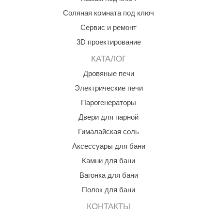
орнадо
Соляная комната под ключ
гненный камень
Сервис и ремонт
3D проектирование
еплый камень
КАТАЛОГ
оссия
Дровяные печи
эровита
Электрические печи
МТ
Парогенераторы
АР-ecology
Двери для парной
Гималайская соль
СОМ
Аксессуары для бани
остёр
Камни для бани
НЕРГОРЕСУРС
Вагонка для бани
coLife
Полок для бани
oodson
КОНТАКТЫ