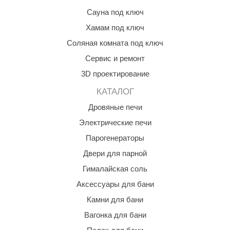
Сауна под ключ
aldus
Хамам под ключ
vimol
Соляная комната под ключ
uramax
Сервис и ремонт
LP
3D проектирование
олитех
КАТАЛОГ
Дровяные печи
amylle
Электрические печи
arina
Парогенераторы
MF
Двери для парной
еплодар
Гималайская соль
Аксессуары для бани
езувий
Камни для бани
нжкомцентр
Вагонка для бани
D SAUNA