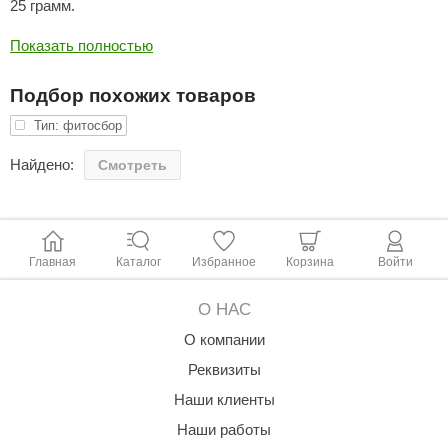
25 грамм.
ariitti
Показать полностью
entwood
Подбор похожих товаров
KI
Тип: фитосбор
ulikivi
Найдено:
Смотреть
ento
ylo
lumenberg
Главная
Каталог
Избранное
Корзина
Войти
WDT
О НАС
UX ELEMENTS
О компании
edi
Реквизиты
Наши клиенты
ygroMatik
Наши работы
chiedel