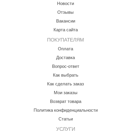
Новости
ANG’s
Отзывы
asel
Вакансии
Карта сайта
usaterm
ПОКУПАТЕЛЯМ
raft
Оплата
ohol
Доставка
entiotec
Вопрос-ответ
lover
Как выбрать
Как сделать заказ
aestro Woods
Мои заказы
KOY
Возврат товара
c Light
Политика конфиденциальности
KERKES
Статьи
roConHealth
УСЛУГИ