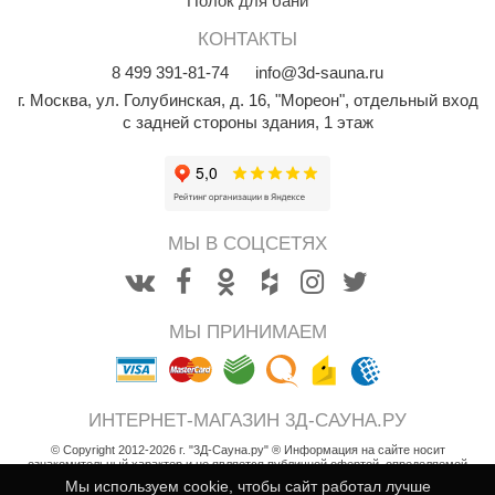
Полок для бани
КЗ
КОНТАКТЫ
ерезка
8
499
391-81-74
info@3d-sauna.ru
г. Москва
,
ул. Голубинская, д. 16, "Мореон", отдельный вход
улкан
с задней стороны здания, 1 этаж
ефест
рмак-Термо
ройка
МЫ В СОЦСЕТЯХ
ренеран
rill’D
МЫ ПРИНИМАЕМ
обросталь
зиСтим
ИНТЕРНЕТ-МАГАЗИН 3Д-САУНА.РУ
арь-печи
© Copyright 2012-2026 г. "3Д-Сауна.ру" ® Информация на сайте носит
ознакомительный характер и не является публичной офертой, определяемой
волюция тепла
положениями статьи 437 Гражданского кодекса РФ
Мы используем cookie, чтобы сайт работал лучше