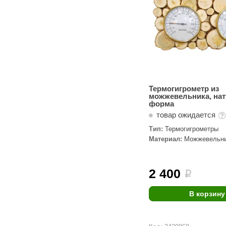
Термогигрометр из
можжевельника, на
форма
товар ожидается
Тип:
Термогигрометры
Материал:
Можжевельн
2 400
i
В корзину