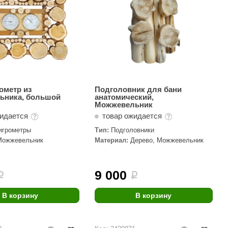
ометр из
Подголовник для бани
ьника, большой
анатомический,
Можжевельник
жидается
товар ожидается
игрометры
Тип:
Подголовники
Можжевельник
Материал:
Дерево, Можжевельник
9 000
i
i
В корзину
В корзину