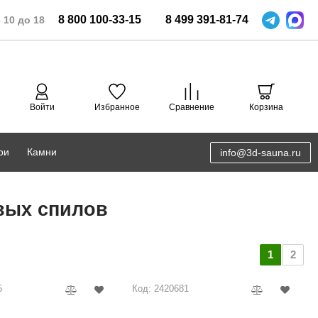
8
800
100-33-15
8
499
391-81-74
 10 до 18
Войти
Избранное
Сравнение
Корзина
ри
Камни
info@3d-sauna.ru
DoorWood
Соляная комната
вых спилов
Eos
3D проектирование
Anypool
1
2
PRO METALL
5
Код: 2420681
Руспанель