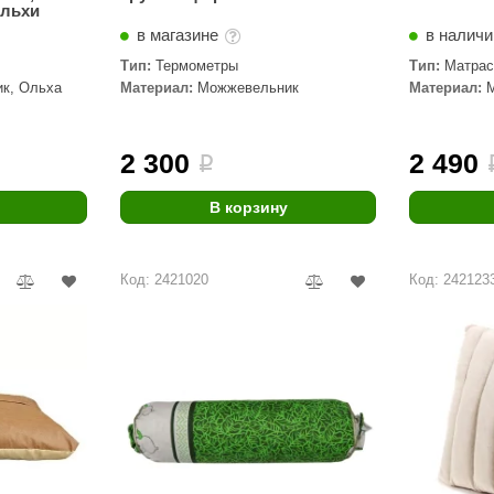
ольхи
в магазине
в налич
Тип:
Термометры
Тип:
Матра
к, Ольха
Материал:
Можжевельник
Материал:
2 300
2 490
i
В корзину
Код: 2421020
Код: 242123