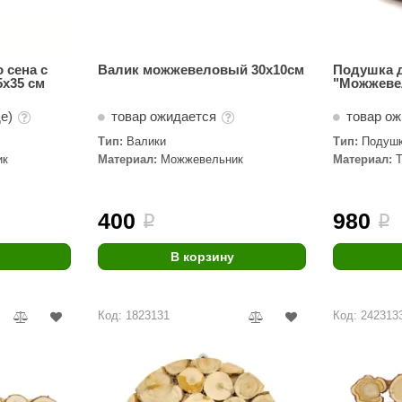
 сена с
Валик можжевеловый 30х10см
Подушка 
х35 см
"Можжеве
де)
товар ожидается
товар о
Тип:
Валики
Тип:
Подуш
ик
Материал:
Можжевельник
Материал:
400
980
i
i
В корзину
Код: 1823131
Код: 242313