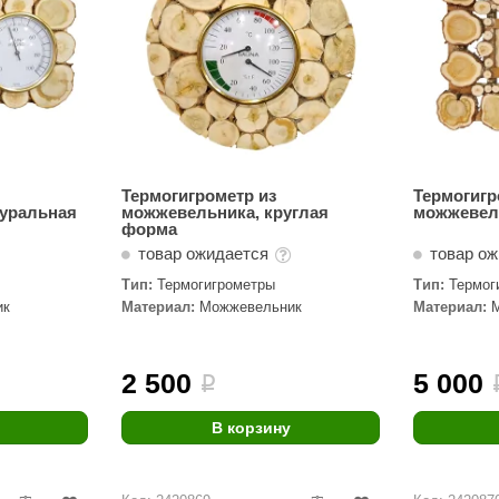
Термогигрометр из
Термогигр
туральная
можжевельника, круглая
можжевел
форма
товар ожидается
товар о
Тип:
Термогигрометры
Тип:
Термог
ик
Материал:
Можжевельник
Материал:
2 500
5 000
i
В корзину