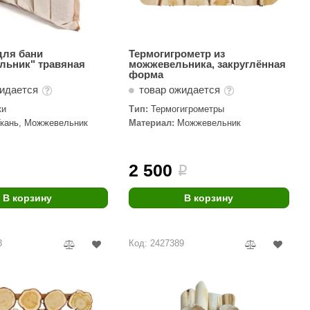
для бани
Термогигрометр из
льник" травяная
можжевельника, закруглённая
форма
жидается
товар ожидается
ки
Тип:
Термогигрометры
Ткань, Можжевельник
Материал:
Можжевельник
2 500
i
В корзину
В корзину
3
Код: 2427389