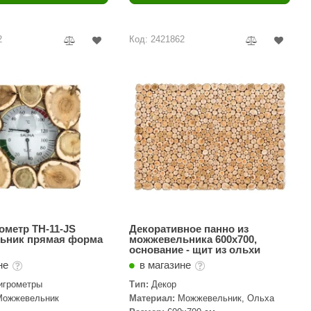
Camylle
Везувий
2
Код: 2421862
Березка
Тройка
ИзиСтим
Огненный камень
УМТ
ЭНЕРГОРЕСУРС
Акма
Feringer
ометр ТН-11-JS
Декоративное панно из
ьник прямая форма
можжевельника 600х700,
основание - щит из ольхи
Веста
не
в магазине
Sturm
игрометры
Тип:
Декор
Можжевельник
Материал:
Можжевельник, Ольха
Aromawolke