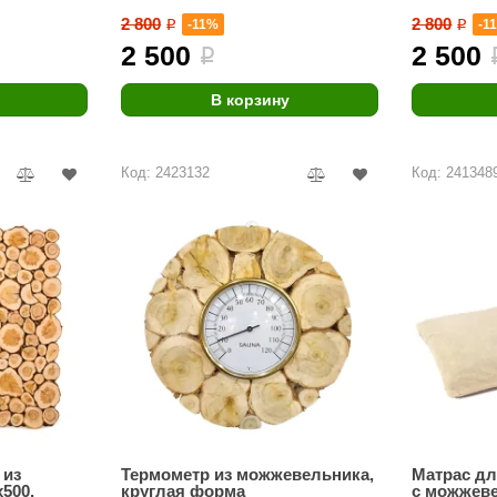
Premier
2 800
2 800
-11%
-1
i
i
2 500
2 500
i
Турция
Варвара
В корзину
Olia
Код: 2423132
Код: 241348
EDMUNDAS
 из
Термометр из можжевельника,
Матрас дл
500,
круглая форма
c можжев