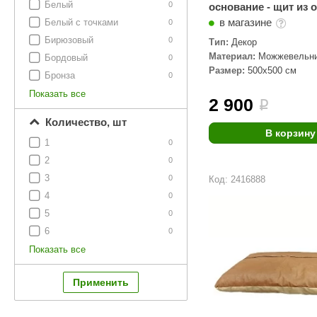
Белый
0
основание - щит из 
в магазине
Белый с точками
0
Бирюзовый
0
Тип:
Декор
Материал:
Можжевельни
Бордовый
0
Размер:
500х500 см
Бронза
0
Показать все
2 900
i
Количество, шт
В корзину
1
0
2
0
3
0
Код: 2416888
4
0
5
0
6
0
Показать все