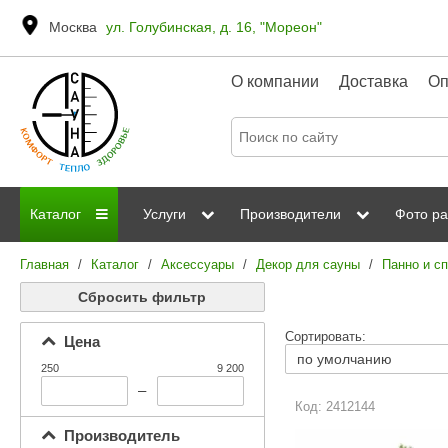
Москва
ул. Голубинская, д. 16, "Мореон"
О компании
Доставка
Оп
Каталог
Услуги
Производители
Фото ра
Главная
/
Каталог
/
Аксессуары
/
Декор для сауны
/
Панно и с
Дровяные печи
Паромакс
Steamtec
Сауны
Отделка 
Сбросить фильтр
Электрические печи
Grandis
Born
ИК сауны
Стеклян
Сортировать:
Цена
Kastor
Sawo
Парогенераторы
250
9 200
Невотон
Kaledo
–
Пульты управления
Код: 2412144
Steam and Water
Эверест
Производитель
Камни для печей