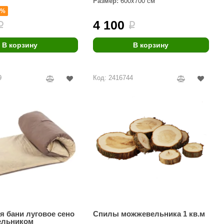
Размер:
600х700 см
Morelli
1%
4 100
i
i
Делсот
SAUNABOARD
В корзину
В корзину
Keya Sauna
9
Код: 2416744
Nikkarien
я бани луговое сено
Спилы можжевельника 1 кв.м
ельником