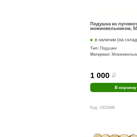
Подушка из лугового
можжевельником, 55
в наличии (на скла
Тип:
Подушки
Материал:
Можжевельн
1 000
i
В корзину
Код: 2422648