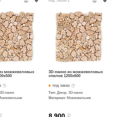
0
Код: 2420871
 из можжевеловых
3D-панно из можжевеловых
00х500
спилов 1200х600
аз
под заказ
 3D-панно
Тип:
Декор, 3D-панно
Можжевельник
Материал:
Можжевельник
8 900
i
i