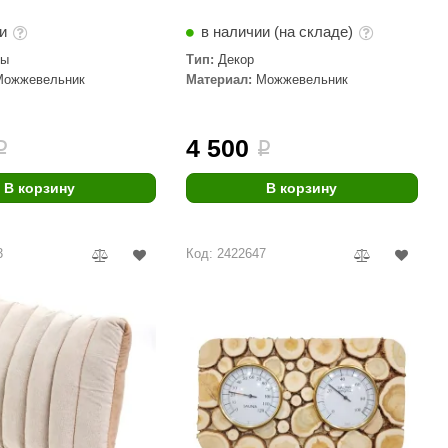
ии
в наличии (на складе)
сы
Тип:
Декор
Можжевельник
Материал:
Можжевельник
4 500
i
i
В корзину
В корзину
3
Код: 2422647