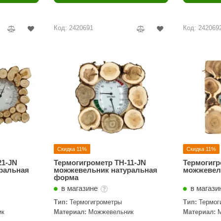
Политех
Теплодар
Код: 2420691
Код: 242069
НКЗ
Ермак-Термо
Добросталь
епла
Торнадо
Аэровита
Костёр
Сабантуй
Скидка 11%
Скидка 11%
Феникс
21-JN
Термогигрометр ТН-11-JN
Термогигр
ральная
можжевельник натуральная
можжевел
форма
ЭкспертСаун
в магазине
в магази
DR. KERN
Тип:
Термогигрометры
Тип:
Термог
ик
Материал:
Можжевельник
Материал:
KOLO