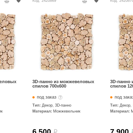
Код: 2420869
Код: 242087
веловых
3D-панно из можжевеловых
3D-панно
спилов 700х600
спилов 12
под заказ
под зак
Тип:
Декор, 3D-панно
Тип:
Декор,
ик
Материал:
Можжевельник
Материал:
6 500
7 900
i