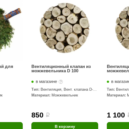
Сталь-Мастер
Банные штучки
CeruttiSpa
Suokka
ика
Русский дух
Карельские легенды
Cariitti
ый для
Вентиляционный клапан из
Вентиляц
можжевельника D 100
можжевел
Rento
в магазине
в магази
LUX ELEMENTS
Тип:
Вентиляция, Вент. клапана D-
Тип:
Вентил
LANG’s
100
125
ик
Материал:
Можжевельник
Материал:
Rohol
ods
KOY
850
1 100
i
h
Baldus
В корзину