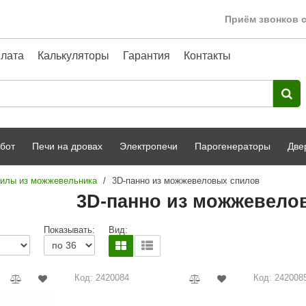
Приём звонков с
лата
Калькуляторы
Гарантия
Контакты
бот
Печи на дровах
Электропечи
Парогенераторы
Две
пилы из можжевельника
/
3D-панно из можжевеловых спилов
Harvia
парной
Турецкая баня
3D-панно из можжевело
HENKI
ный фасад
Сервис
Показывать:
Вид:
Сила Алтая
Karhu
Код: 2420084
Код: 242008
A-Panel