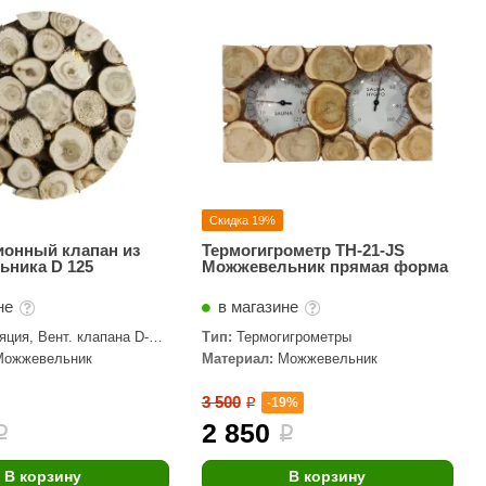
АРТА
212F
Sangens
Fischer
RAINZ
PolarSpa
Скидка 19%
Bentwood
ионный клапан из
Термогигрометр ТН-21-JS
ьника D 125
Можжевельник прямая форма
Tylo
не
в магазине
Wedi
яция, Вент. клапана D-
Тип:
Термогигрометры
Fasel
Можжевельник
Материал:
Можжевельник
Sentiotec
3 500
-19%
i
Ec Light
2 850
i
i
Kvimol
В корзину
В корзину