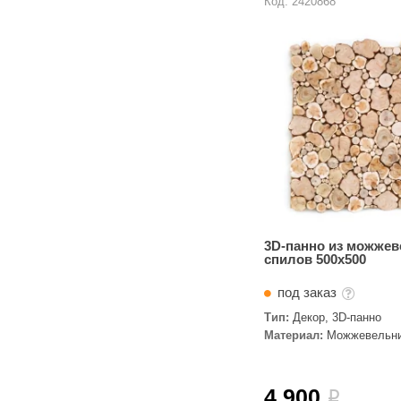
Код: 2420868
3D-панно из можже
спилов 500х500
под заказ
Тип:
Декор, 3D-панно
Материал:
Можжевельн
4 900
i