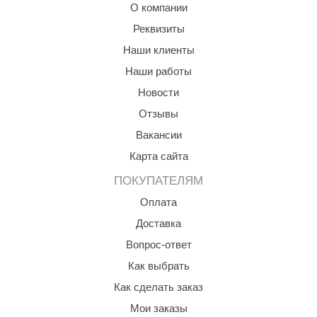
О компании
ANG’s
Реквизиты
asel
Наши клиенты
Наши работы
usaterm
Новости
raft
Отзывы
ohol
Вакансии
entiotec
Карта сайта
lover
ПОКУПАТЕЛЯМ
Оплата
aestro Woods
Доставка
KOY
Вопрос-ответ
c Light
Как выбрать
KERKES
Как сделать заказ
Мои заказы
roConHealth