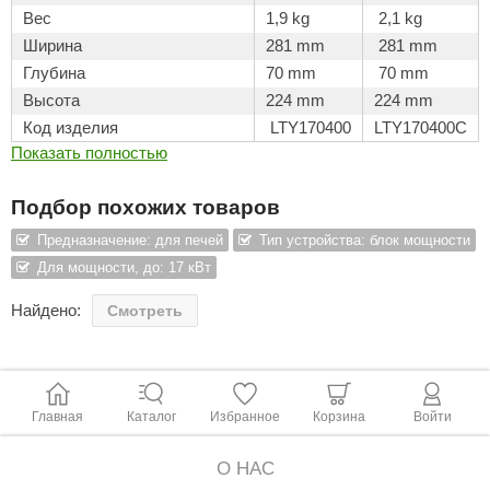
Вес
1,9 kg
2,1 kg
ariitti
Ширина
281 mm
281 mm
Глубина
70 mm
70 mm
entwood
Высота
224 mm
224 mm
KI
Код изделия
LTY170400
LTY170400C
Показать полностью
ulikivi
ento
Подбор похожих товаров
ylo
Предназначение: для печей
Тип устройства: блок мощности
Для мощности, до: 17 кВт
lumenberg
Найдено:
Смотреть
WDT
UX ELEMENTS
edi
Главная
Каталог
Избранное
Корзина
Войти
ygroMatik
О НАС
chiedel