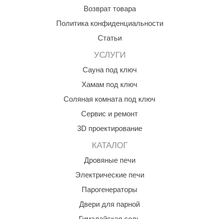
Возврат товара
aldus
Политика конфиденциальности
vimol
Статьи
uramax
УСЛУГИ
LP
Сауна под ключ
Хамам под ключ
олитех
Соляная комната под ключ
amylle
Сервис и ремонт
arina
3D проектирование
MF
КАТАЛОГ
еплодар
Дровяные печи
Электрические печи
езувий
Парогенераторы
нжкомцентр
Двери для парной
D SAUNA
Гималайская соль