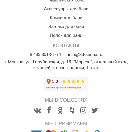
КЗ
Аксессуары для бани
ерезка
Камни для бани
Вагонка для бани
улкан
Полок для бани
ефест
КОНТАКТЫ
рмак-Термо
8
499
391-81-74
info@3d-sauna.ru
ройка
г. Москва
,
ул. Голубинская, д. 16, "Мореон", отдельный вход
с задней стороны здания, 1 этаж
ренеран
rill’D
обросталь
МЫ В СОЦСЕТЯХ
зиСтим
арь-печи
МЫ ПРИНИМАЕМ
волюция тепла