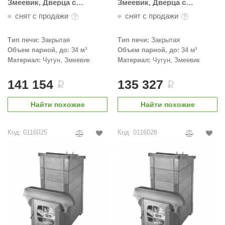
Змеевик, Дверца с
Змеевик, Дверца с
кованной отделкой
вертикальным
КЗ
снят с продажи
снят с продажи
механизмом открывания
ерезка
Тип печи:
Закрытая
Тип печи:
Закрытая
улкан
Объем парной, до:
34 м³
Объем парной, до:
34 м³
Материал:
Чугун, Змеевик
Материал:
Чугун, Змеевик
ефест
141 154
135 327
i
i
рмак-Термо
ройка
Найти похожие
Найти похожие
ренеран
Код: 0116025
Код: 0116028
rill’D
обросталь
зиСтим
арь-печи
волюция тепла