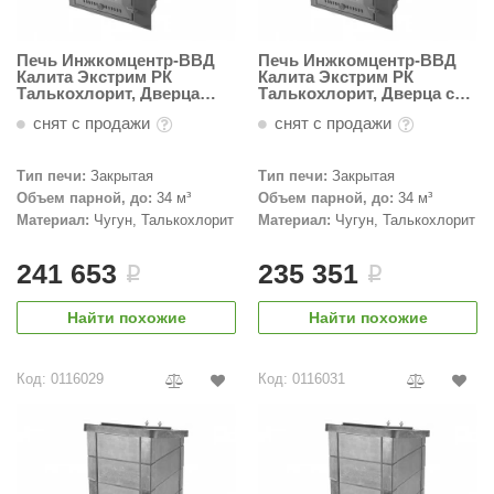
орнадо
Печь Инжкомцентр-ВВД
Печь Инжкомцентр-ВВД
гненный камень
Калита Экстрим РК
Калита Экстрим РК
Талькохлорит, Дверца
Талькохлорит, Дверца с
еплый камень
стальная окрашенная
вертикальным
снят с продажи
снят с продажи
механизмом открывания
оссия
Тип печи:
Закрытая
Тип печи:
Закрытая
эровита
Объем парной, до:
34 м³
Объем парной, до:
34 м³
Материал:
Чугун, Талькохлорит
Материал:
Чугун, Талькохлорит
МТ
АР-ecology
241 653
235 351
i
i
СОМ
Найти похожие
Найти похожие
остёр
Код: 0116029
Код: 0116031
НЕРГОРЕСУРС
coLife
oodson