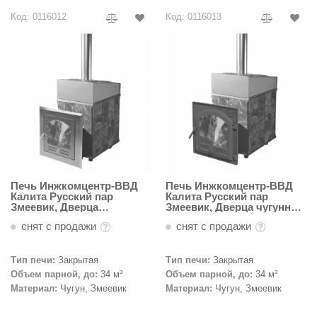
Код: 0116012
Код: 0116013
ariitti
entwood
KI
ulikivi
ento
ylo
lumenberg
Печь Инжкомцентр-ВВД
Печь Инжкомцентр-ВВД
Калита Русский пар
Калита Русский пар
Змеевик, Дверца
Змеевик, Дверца чугунная
WDT
нержавеющая сталь
с панорамным стеклом
снят с продажи
снят с продажи
UX ELEMENTS
edi
Тип печи:
Закрытая
Тип печи:
Закрытая
Объем парной, до:
34 м³
Объем парной, до:
34 м³
ygroMatik
Материал:
Чугун, Змеевик
Материал:
Чугун, Змеевик
chiedel