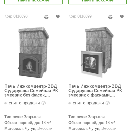
Найти похожие
Найти похожие
урция
елсот
Код: 0118698
Код: 0118699
ABA
MAGNUM
арвара
SAUNABOARD
ermomuros
ovali
Печь Инжкомцентр-ВВД
Печь Инжкомцентр-ВВД
lia
Сударушка Семейная РК
Сударушка Семейная РК
змеевик без фасок,
змеевик с фасками,
eya Sauna
Чугунный портал с
стальная окрашенная
снят с продажи
снят с продажи
чугунной дверью
дверца
inn icon
Тип печи:
Закрытая
Тип печи:
Закрытая
азмахайка
Объем парной, до:
18 м³
Объем парной, до:
18 м³
Материал:
Чугун, Змеевик
Материал:
Чугун, Змеевик