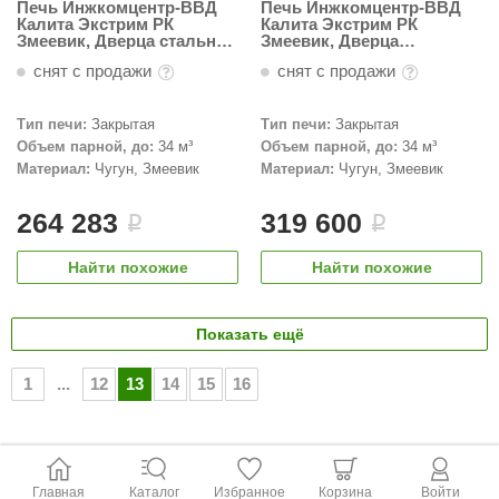
Печь Инжкомцентр-ВВД
Печь Инжкомцентр-ВВД
Калита Экстрим РК
Калита Экстрим РК
Змеевик, Дверца стальная
Змеевик, Дверца
окрашенная
нержавеющая сталь
снят с продажи
снят с продажи
Тип печи:
Закрытая
Тип печи:
Закрытая
Объем парной, до:
34 м³
Объем парной, до:
34 м³
Материал:
Чугун, Змеевик
Материал:
Чугун, Змеевик
264 283
319 600
i
i
Найти похожие
Найти похожие
Показать ещё
1
...
12
13
14
15
16
Главная
Каталог
Избранное
Корзина
Войти