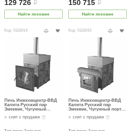
129 726
150 715
i
i
ANG’s
Найти похожие
Найти похожие
asel
usaterm
Код: 0116014
Код: 0116015
raft
ohol
entiotec
lover
aestro Woods
KOY
Печь Инжкомцентр-ВВД
Печь Инжкомцентр-ВВД
Калита Русский пар
Калита Русский пар
c Light
Змеевик, Чугунный
Змеевик, Чугунный портал
тоннель с чугунной
с чугунной дверью
снят с продажи
снят с продажи
KERKES
дверью
roConHealth
Тип печи:
Закрытая
Тип печи:
Закрытая