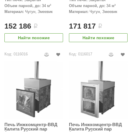
Объем парной, до:
34 м³
Объем парной, до:
34 м³
aldus
Материал:
Чугун, Змеевик
Материал:
Чугун, Змеевик
vimol
152 186
171 817
i
i
uramax
Найти похожие
Найти похожие
LP
олитех
Код: 0116016
Код: 0116017
amylle
arina
MF
еплодар
езувий
нжкомцентр
Печь Инжкомцентр-ВВД
Печь Инжкомцентр-ВВД
D SAUNA
Калита Русский пар
Калита Русский пар