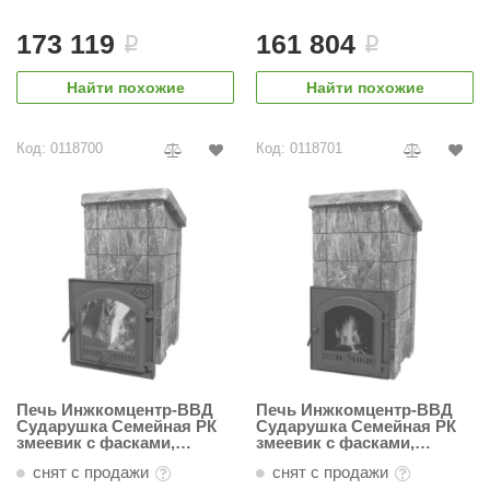
EDMUNDAS
173 119
161 804
ikkarien
i
i
Найти похожие
Найти похожие
Код: 0118700
Код: 0118701
Печь Инжкомцентр-ВВД
Печь Инжкомцентр-ВВД
Сударушка Семейная РК
Сударушка Семейная РК
змеевик с фасками,
змеевик с фасками,
Чугунная дверь с
Чугунный портал с
снят с продажи
снят с продажи
панорамным стеклом
чугунной дверью