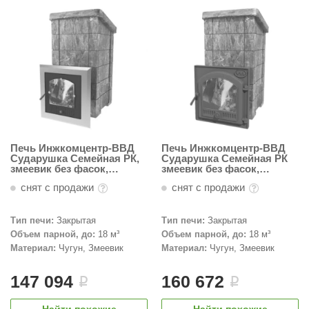
R. KERN
turm
PEKO
-Snow
OLO
romawolke
Печь Инжкомцентр-ВВД
Печь Инжкомцентр-ВВД
Сударушка Семейная РК,
Сударушка Семейная РК
тна
змеевик без фасок,
змеевик без фасок,
стальная окрашенная
Чугунная дверь с
SNOOKER
снят с продажи
снят с продажи
дверца
панорамным стеклом
remier
Тип печи:
Закрытая
Тип печи:
Закрытая
Объем парной, до:
18 м³
Объем парной, до:
18 м³
orelli
Материал:
Чугун, Змеевик
Материал:
Чугун, Змеевик
ikkurila
147 094
160 672
i
i
lcon