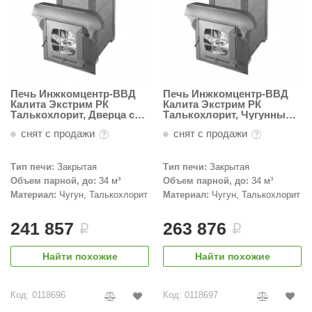
абантуй
кма
eplofom
LT
Печь Инжкомцентр-ВВД
Печь Инжкомцентр-ВВД
Калита Экстрим РК
Калита Экстрим РК
еникс
Талькохлорит, Дверца с
Талькохлорит, Чугунный
кованной отделкой
тоннель с чугунной
снят с продажи
снят с продажи
дверью
eringer
obiba
Тип печи:
Закрытая
Тип печи:
Закрытая
Объем парной, до:
34 м³
Объем парной, до:
34 м³
alc
Материал:
Чугун, Талькохлорит
Материал:
Чугун, Талькохлорит
кспертСаун
241 857
263 876
i
i
еста
Найти похожие
Найти похожие
ukka Design
icht 2000
Код: 0118696
Код: 0118697